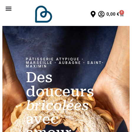
0
0,00
€
PÂTISSERIE ATYPIQUE -
MARSEILLE -
AUBAGNE - SAINT-
MAXIMIN
Des
douceurs
bricolées
avec