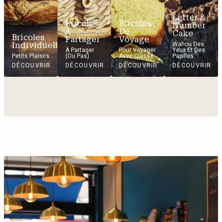
Letter &
Bricoles
Bricoles
Number
À
De
Cake
Bricoles
Partager
Voyage
Individuelles
Wahou Des
À Partager
Pour Voyager
Yeux Et Des
Petits Plaisirs
(ou Pas)
Avec Classe
Papilles
DÉCOUVRIR
DÉCOUVRIR
DÉCOUVRIR
DÉCOUVRIR