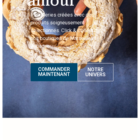
amour
Pâtisseries créées avec des
produits soigneusement
sélectionnés. Click & Collect dans
nos boutiques de Marseille et
Aubagne.
COMMANDER
NOTRE
MAINTENANT
UNIVERS