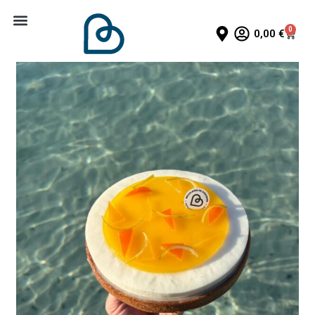
0
0,00
€