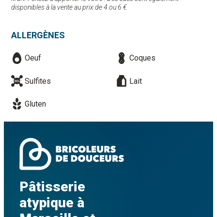
disponibles à la vente au prix de 4 ou 6 €
ALLERGÈNES
Oeuf
Coques
Sulfites
Lait
Gluten
Pâtisserie
atypique à